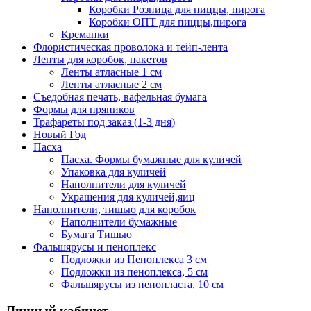
Коробки Розница для пиццы, пирога
Коробки ОПТ для пиццы,пирога
Креманки
Флористическая проволока и тейп-лента
Ленты для коробок, пакетов
Ленты атласные 1 см
Ленты атласные 2 см
Съедобная печать, вафельная бумага
Формы для пряников
Трафареты под заказ (1-3 дня)
Новый Год
Пасха
Пасха. Формы бумажные для куличей
Упаковка для куличей
Наполнители для куличей
Украшения для куличей,яиц
Наполнители, тишью для коробок
Наполнители бумажные
Бумага Тишью
Фальшярусы и пеноплекс
Подложки из Пеноплекса 3 см
Подложки из пеноплекса, 5 см
Фальшярусы из пенопласта, 10 см
Личный кабинет