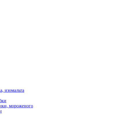
, изомальта
бки
тики, мороженого
и