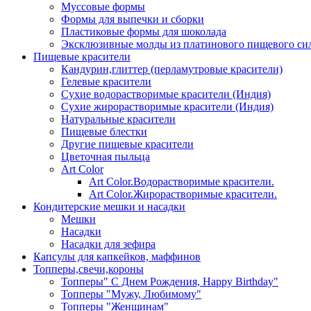
Муссовые формы
Формы для выпечки и сборки
Пластиковые формы для шоколада
Эксклюзивные молды из платинового пищевого си
Пищевые красители
Кандурин,глиттер (перламутровые красители)
Гелевые красители
Сухие водорастворимые красители (Индия)
Сухие жирорастворимые красители (Индия)
Натуральные красители
Пищевые блестки
Другие пищевые красители
Цветочная пыльца
Art Color
Art Color.Водорастворимые красители.
Art Color.Жирорастворимые красители.
Кондитерские мешки и насадки
Мешки
Насадки
Насадки для зефира
Капсулы для капкейков, маффинов
Топперы,свечи,короны
Топперы" С Днем Рождения, Happy Birthday"
Топперы "Мужу, Любимому"
Топперы "Женщинам"