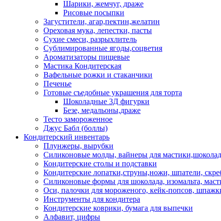
Шарики, жемчуг, драже
Рисовые посыпки
Загустители, агар,пектин,желатин
Ореховая мука, лепестки, пасты
Сухие смеси, разрыхлитель
Сублимированные ягоды,соцветия
Ароматизаторы пищевые
Мастика Кондитерская
Вафельные рожки и стаканчики
Печенье
Готовые съедобные украшения для торта
Шоколадные 3Д фигурки
Безе, медальоны,драже
Тесто замороженное
Джус Бабл (боллы)
Кондитерский инвентарь
Плунжеры, вырубки
Силиконовые молды, вайнеры для мастики,шоколада
Кондитерские столы и подставки
Кондитерские лопатки,струны,ножи, шпатели, скре
Силиконовые формы для шоколада, изомальта, мас
Оси, палочки для мороженого, кейк-попсов, шпажк
Инструменты для кондитера
Кондитерские коврики, бумага для выпечки
Алфавит, цифры