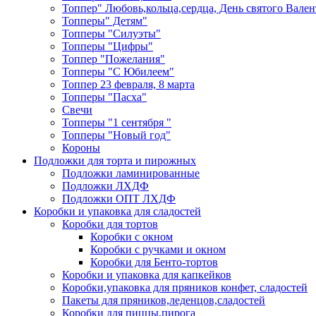
Топпер" Любовь,кольца,сердца, День святого Вале
Топперы" Детям"
Топперы "Силуэты"
Топперы "Цифры"
Топпер "Пожелания"
Топперы "С Юбилеем"
Топпер 23 февраля, 8 марта
Топперы "Пасха"
Свечи
Топперы "1 сентября "
Топперы "Новый год"
Короны
Подложки для торта и пирожных
Подложки ламинированные
Подложки ЛХДФ
Подложки ОПТ ЛХДФ
Коробки и упаковка для сладостей
Коробки для тортов
Коробки с окном
Коробки с ручками и окном
Коробки для Бенто-тортов
Коробки и упаковка для капкейков
Коробки,упаковка для пряников конфет, сладостей
Пакеты для пряников,леденцов,сладостей
Коробки для пиццы,пирога