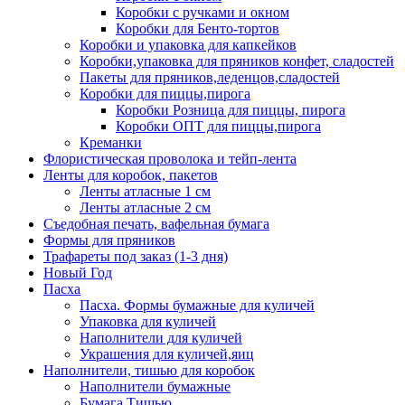
Коробки с ручками и окном
Коробки для Бенто-тортов
Коробки и упаковка для капкейков
Коробки,упаковка для пряников конфет, сладостей
Пакеты для пряников,леденцов,сладостей
Коробки для пиццы,пирога
Коробки Розница для пиццы, пирога
Коробки ОПТ для пиццы,пирога
Креманки
Флористическая проволока и тейп-лента
Ленты для коробок, пакетов
Ленты атласные 1 см
Ленты атласные 2 см
Съедобная печать, вафельная бумага
Формы для пряников
Трафареты под заказ (1-3 дня)
Новый Год
Пасха
Пасха. Формы бумажные для куличей
Упаковка для куличей
Наполнители для куличей
Украшения для куличей,яиц
Наполнители, тишью для коробок
Наполнители бумажные
Бумага Тишью