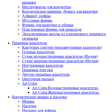
шпажки
Инструменты для кондитера
Кондитерские коврики, бумага для выпечки
Алфавит, цифры
Муссовые формы
Формы для выпечки и сборки
Пластиковые формы для шоколада
Эксклюзивные молды из платинового пищевого
силикона
Пищевые красители
Кандурин,глиттер (перламутровые красители)
Гелевые красители
Сухие водорастворимые красители (Индия)
Сухие жирорастворимые красители (Индия)
Натуральные красители
Пищевые блестки
Другие пищевые красители
Цветочная пыльца
Art Color
Art Color.Водорастворимые красители.
Art Color.Жирорастворимые красители.
Кондитерские мешки и насадки
Мешки
Насадки
Насадки для зефира