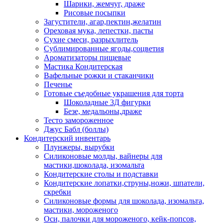
Шарики, жемчуг, драже
Рисовые посыпки
Загустители, агар,пектин,желатин
Ореховая мука, лепестки, пасты
Сухие смеси, разрыхлитель
Сублимированные ягоды,соцветия
Ароматизаторы пищевые
Мастика Кондитерская
Вафельные рожки и стаканчики
Печенье
Готовые съедобные украшения для торта
Шоколадные 3Д фигурки
Безе, медальоны,драже
Тесто замороженное
Джус Бабл (боллы)
Кондитерский инвентарь
Плунжеры, вырубки
Силиконовые молды, вайнеры для
мастики,шоколада, изомальта
Кондитерские столы и подставки
Кондитерские лопатки,струны,ножи, шпатели,
скребки
Силиконовые формы для шоколада, изомальта,
мастики, мороженого
Оси, палочки для мороженого, кейк-попсов,