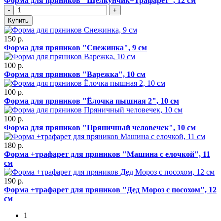
Форма для пряников "Щелкунчик+Трафарет", 12 см
-
+
Купить
150 р.
Форма для пряников "Снежинка", 9 см
100 р.
Форма для пряников "Варежка", 10 см
100 р.
Форма для пряников "Ёлочка пышная 2", 10 см
100 р.
Форма для пряников "Пряничный человечек", 10 см
180 р.
Форма +трафарет для пряников "Машина с елочкой", 11
см
190 р.
Форма +трафарет для пряников "Дед Мороз с посохом", 12
см
1