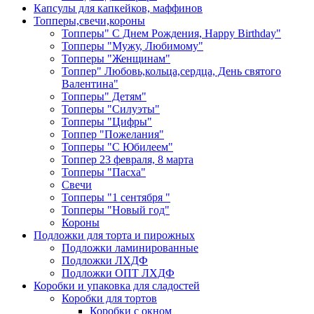
Капсулы для капкейков, маффинов
Топперы,свечи,короны
Топперы" С Днем Рождения, Happy Birthday"
Топперы "Мужу, Любимому"
Топперы "Женщинам"
Топпер" Любовь,кольца,сердца, День святого
Валентина"
Топперы" Детям"
Топперы "Силуэты"
Топперы "Цифры"
Топпер "Пожелания"
Топперы "С Юбилеем"
Топпер 23 февраля, 8 марта
Топперы "Пасха"
Свечи
Топперы "1 сентября "
Топперы "Новый год"
Короны
Подложки для торта и пирожных
Подложки ламинированные
Подложки ЛХДФ
Подложки ОПТ ЛХДФ
Коробки и упаковка для сладостей
Коробки для тортов
Коробки с окном