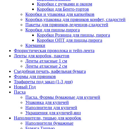
Коробки с ручками и окном
Коробки для Бенто-тортов
Коробки и упаковка для капкейков
Коробки,упаковка для пряников конфет, сладостей
Пакеты для пряников,леденцов,сладостей
Коробки для пиццы,пирога
Коробки Розница для пиццы, пирога
Коробки ОПТ для пиццы,пирога
Креманки
Флористическая проволока и тейп-лента
Ленты для коробок, пакетов
Ленты атласные 1 см
Ленты атласные 2 см
Съедобная печать, вафельная бумага
Формы для пряников
Трафареты под заказ (1-3 дня)
Новый Год
Пасха
Пасха. Формы бумажные для куличей
Упаковка для куличей
Наполнители для куличей
Украшения для куличей,яиц
Наполнители, тишью для коробок
Наполнители бумажные
Бумага Тишью