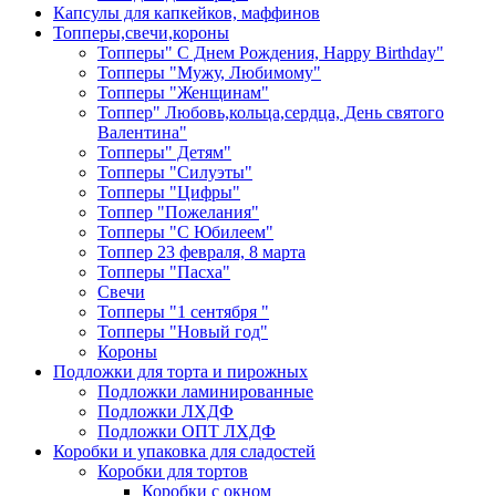
Капсулы для капкейков, маффинов
Топперы,свечи,короны
Топперы" С Днем Рождения, Happy Birthday"
Топперы "Мужу, Любимому"
Топперы "Женщинам"
Топпер" Любовь,кольца,сердца, День святого
Валентина"
Топперы" Детям"
Топперы "Силуэты"
Топперы "Цифры"
Топпер "Пожелания"
Топперы "С Юбилеем"
Топпер 23 февраля, 8 марта
Топперы "Пасха"
Свечи
Топперы "1 сентября "
Топперы "Новый год"
Короны
Подложки для торта и пирожных
Подложки ламинированные
Подложки ЛХДФ
Подложки ОПТ ЛХДФ
Коробки и упаковка для сладостей
Коробки для тортов
Коробки с окном