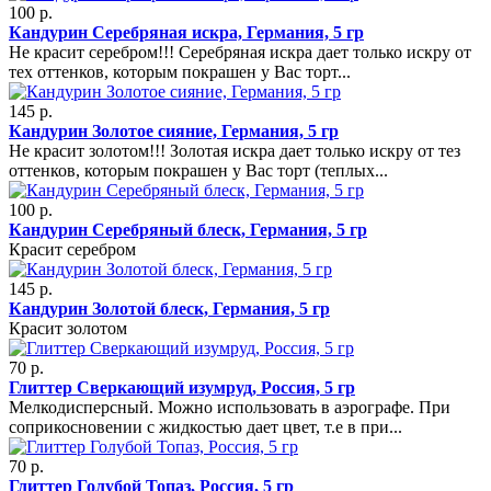
100 р.
Кандурин Серебряная искра, Германия, 5 гр
Не красит серебром!!! Серебряная искра дает только искру от
тех оттенков, которым покрашен у Вас торт...
145 р.
Кандурин Золотое сияние, Германия, 5 гр
Не красит золотом!!! Золотая искра дает только искру от тез
оттенков, которым покрашен у Вас торт (теплых...
100 р.
Кандурин Серебряный блеск, Германия, 5 гр
Красит серебром
145 р.
Кандурин Золотой блеск, Германия, 5 гр
Красит золотом
70 р.
Глиттер Сверкающий изумруд, Россия, 5 гр
Мелкодисперсный. Можно использовать в аэрографе. При
соприкосновении с жидкостью дает цвет, т.е в при...
70 р.
Глиттер Голубой Топаз, Россия, 5 гр