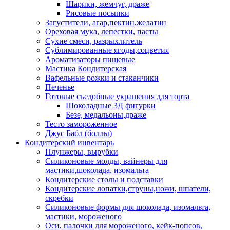
Шарики, жемчуг, драже
Рисовые посыпки
Загустители, агар,пектин,желатин
Ореховая мука, лепестки, пасты
Сухие смеси, разрыхлитель
Сублимированные ягоды,соцветия
Ароматизаторы пищевые
Мастика Кондитерская
Вафельные рожки и стаканчики
Печенье
Готовые съедобные украшения для торта
Шоколадные 3Д фигурки
Безе, медальоны,драже
Тесто замороженное
Джус Бабл (боллы)
Кондитерский инвентарь
Плунжеры, вырубки
Силиконовые молды, вайнеры для
мастики,шоколада, изомальта
Кондитерские столы и подставки
Кондитерские лопатки,струны,ножи, шпатели,
скребки
Силиконовые формы для шоколада, изомальта,
мастики, мороженого
Оси, палочки для мороженого, кейк-попсов,