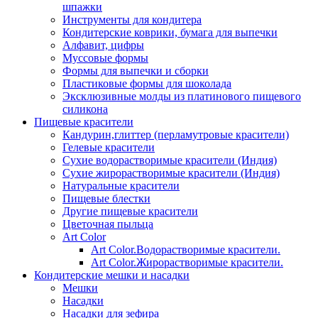
шпажки
Инструменты для кондитера
Кондитерские коврики, бумага для выпечки
Алфавит, цифры
Муссовые формы
Формы для выпечки и сборки
Пластиковые формы для шоколада
Эксклюзивные молды из платинового пищевого
силикона
Пищевые красители
Кандурин,глиттер (перламутровые красители)
Гелевые красители
Сухие водорастворимые красители (Индия)
Сухие жирорастворимые красители (Индия)
Натуральные красители
Пищевые блестки
Другие пищевые красители
Цветочная пыльца
Art Color
Art Color.Водорастворимые красители.
Art Color.Жирорастворимые красители.
Кондитерские мешки и насадки
Мешки
Насадки
Насадки для зефира