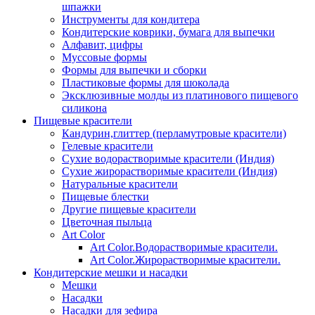
шпажки
Инструменты для кондитера
Кондитерские коврики, бумага для выпечки
Алфавит, цифры
Муссовые формы
Формы для выпечки и сборки
Пластиковые формы для шоколада
Эксклюзивные молды из платинового пищевого
силикона
Пищевые красители
Кандурин,глиттер (перламутровые красители)
Гелевые красители
Сухие водорастворимые красители (Индия)
Сухие жирорастворимые красители (Индия)
Натуральные красители
Пищевые блестки
Другие пищевые красители
Цветочная пыльца
Art Color
Art Color.Водорастворимые красители.
Art Color.Жирорастворимые красители.
Кондитерские мешки и насадки
Мешки
Насадки
Насадки для зефира