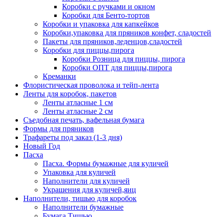
Коробки с ручками и окном
Коробки для Бенто-тортов
Коробки и упаковка для капкейков
Коробки,упаковка для пряников конфет, сладостей
Пакеты для пряников,леденцов,сладостей
Коробки для пиццы,пирога
Коробки Розница для пиццы, пирога
Коробки ОПТ для пиццы,пирога
Креманки
Флористическая проволока и тейп-лента
Ленты для коробок, пакетов
Ленты атласные 1 см
Ленты атласные 2 см
Съедобная печать, вафельная бумага
Формы для пряников
Трафареты под заказ (1-3 дня)
Новый Год
Пасха
Пасха. Формы бумажные для куличей
Упаковка для куличей
Наполнители для куличей
Украшения для куличей,яиц
Наполнители, тишью для коробок
Наполнители бумажные
Бумага Тишью