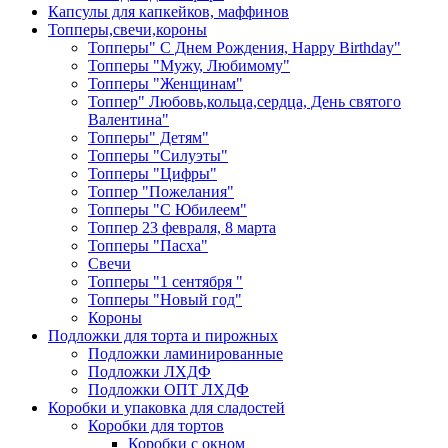
Капсулы для капкейков, маффинов
Топперы,свечи,короны
Топперы" С Днем Рождения, Happy Birthday"
Топперы "Мужу, Любимому"
Топперы "Женщинам"
Топпер" Любовь,кольца,сердца, День святого
Валентина"
Топперы" Детям"
Топперы "Силуэты"
Топперы "Цифры"
Топпер "Пожелания"
Топперы "С Юбилеем"
Топпер 23 февраля, 8 марта
Топперы "Пасха"
Свечи
Топперы "1 сентября "
Топперы "Новый год"
Короны
Подложки для торта и пирожных
Подложки ламинированные
Подложки ЛХДФ
Подложки ОПТ ЛХДФ
Коробки и упаковка для сладостей
Коробки для тортов
Коробки с окном