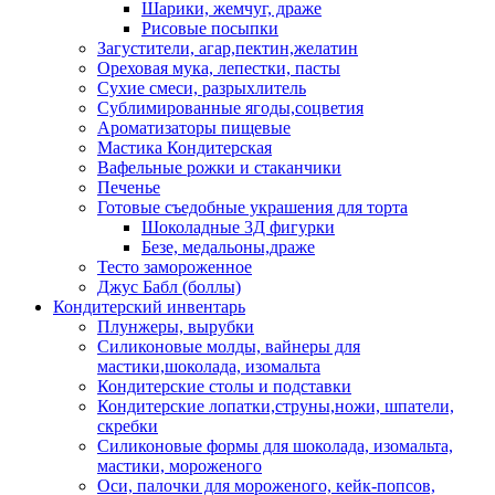
Шарики, жемчуг, драже
Рисовые посыпки
Загустители, агар,пектин,желатин
Ореховая мука, лепестки, пасты
Сухие смеси, разрыхлитель
Сублимированные ягоды,соцветия
Ароматизаторы пищевые
Мастика Кондитерская
Вафельные рожки и стаканчики
Печенье
Готовые съедобные украшения для торта
Шоколадные 3Д фигурки
Безе, медальоны,драже
Тесто замороженное
Джус Бабл (боллы)
Кондитерский инвентарь
Плунжеры, вырубки
Силиконовые молды, вайнеры для
мастики,шоколада, изомальта
Кондитерские столы и подставки
Кондитерские лопатки,струны,ножи, шпатели,
скребки
Силиконовые формы для шоколада, изомальта,
мастики, мороженого
Оси, палочки для мороженого, кейк-попсов,