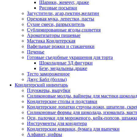
Шарики, жемчуг, драже
Рисовые посыпки
Загустители, агар,пектин,желатин
Ореховая мука, лепестки, пасты
Сухие смеси, разрыхлитель
Сублимированные ягоды,соцветия
Ароматизаторы пищевые
Мастика Кондитерская
Вафельные рожки и стаканчики
Печенье
Готовые съедобные украшения для торта
Шоколадные 3Д фигурки
Безе, медальоны,драже
Тесто замороженное
Джус Бабл (боллы)
Кондитерский инвентарь
Плунжеры, вырубки
Силиконовые молды, вайнеры для мастики,шоколада
Кондитерские столы и подставки
Кондитерские лопатки,струны,ножи, шпатели, скре
Силиконовые формы для шоколада, изомальта, мас
Оси, палочки для мороженого, кейк-попсов, шпажк
Инструменты для кондитера
Кондитерские коврики, бумага для выпечки
Алфавит, цифры