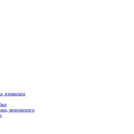
, изомальта
бки
тики, мороженого
и