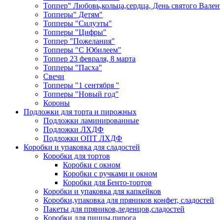
Топпер" Любовь,кольца,сердца, День святого Вале
Топперы" Детям"
Топперы "Силуэты"
Топперы "Цифры"
Топпер "Пожелания"
Топперы "С Юбилеем"
Топпер 23 февраля, 8 марта
Топперы "Пасха"
Свечи
Топперы "1 сентября "
Топперы "Новый год"
Короны
Подложки для торта и пирожных
Подложки ламинированные
Подложки ЛХДФ
Подложки ОПТ ЛХДФ
Коробки и упаковка для сладостей
Коробки для тортов
Коробки с окном
Коробки с ручками и окном
Коробки для Бенто-тортов
Коробки и упаковка для капкейков
Коробки,упаковка для пряников конфет, сладостей
Пакеты для пряников,леденцов,сладостей
Коробки для пиццы,пирога