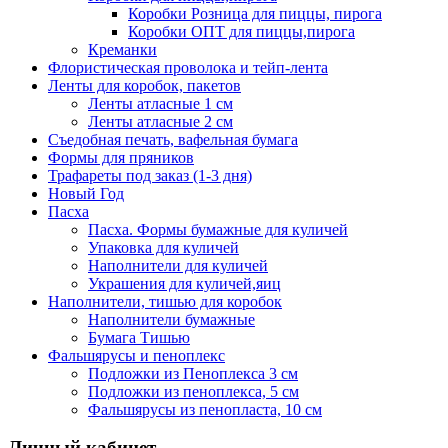
Коробки Розница для пиццы, пирога
Коробки ОПТ для пиццы,пирога
Креманки
Флористическая проволока и тейп-лента
Ленты для коробок, пакетов
Ленты атласные 1 см
Ленты атласные 2 см
Съедобная печать, вафельная бумага
Формы для пряников
Трафареты под заказ (1-3 дня)
Новый Год
Пасха
Пасха. Формы бумажные для куличей
Упаковка для куличей
Наполнители для куличей
Украшения для куличей,яиц
Наполнители, тишью для коробок
Наполнители бумажные
Бумага Тишью
Фальшярусы и пеноплекс
Подложки из Пеноплекса 3 см
Подложки из пеноплекса, 5 см
Фальшярусы из пенопласта, 10 см
Личный кабинет