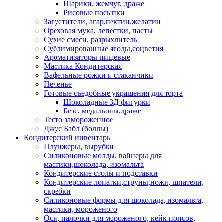
Шарики, жемчуг, драже
Рисовые посыпки
Загустители, агар,пектин,желатин
Ореховая мука, лепестки, пасты
Сухие смеси, разрыхлитель
Сублимированные ягоды,соцветия
Ароматизаторы пищевые
Мастика Кондитерская
Вафельные рожки и стаканчики
Печенье
Готовые съедобные украшения для торта
Шоколадные 3Д фигурки
Безе, медальоны,драже
Тесто замороженное
Джус Бабл (боллы)
Кондитерский инвентарь
Плунжеры, вырубки
Силиконовые молды, вайнеры для
мастики,шоколада, изомальта
Кондитерские столы и подставки
Кондитерские лопатки,струны,ножи, шпатели,
скребки
Силиконовые формы для шоколада, изомальта,
мастики, мороженого
Оси, палочки для мороженого, кейк-попсов,