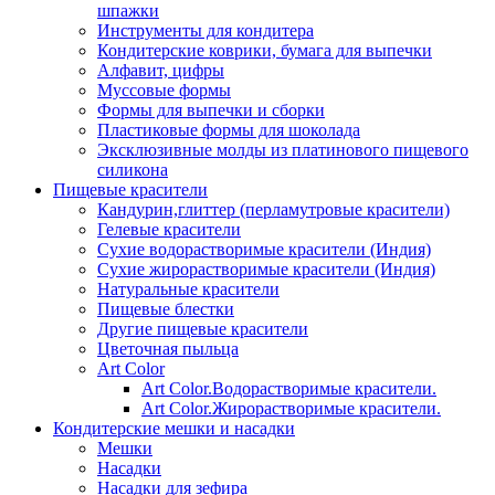
шпажки
Инструменты для кондитера
Кондитерские коврики, бумага для выпечки
Алфавит, цифры
Муссовые формы
Формы для выпечки и сборки
Пластиковые формы для шоколада
Эксклюзивные молды из платинового пищевого
силикона
Пищевые красители
Кандурин,глиттер (перламутровые красители)
Гелевые красители
Сухие водорастворимые красители (Индия)
Сухие жирорастворимые красители (Индия)
Натуральные красители
Пищевые блестки
Другие пищевые красители
Цветочная пыльца
Art Color
Art Color.Водорастворимые красители.
Art Color.Жирорастворимые красители.
Кондитерские мешки и насадки
Мешки
Насадки
Насадки для зефира