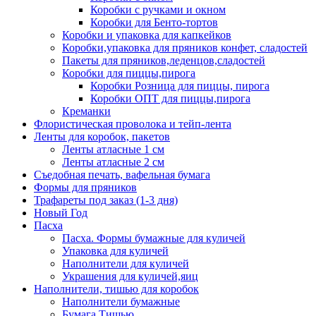
Коробки с ручками и окном
Коробки для Бенто-тортов
Коробки и упаковка для капкейков
Коробки,упаковка для пряников конфет, сладостей
Пакеты для пряников,леденцов,сладостей
Коробки для пиццы,пирога
Коробки Розница для пиццы, пирога
Коробки ОПТ для пиццы,пирога
Креманки
Флористическая проволока и тейп-лента
Ленты для коробок, пакетов
Ленты атласные 1 см
Ленты атласные 2 см
Съедобная печать, вафельная бумага
Формы для пряников
Трафареты под заказ (1-3 дня)
Новый Год
Пасха
Пасха. Формы бумажные для куличей
Упаковка для куличей
Наполнители для куличей
Украшения для куличей,яиц
Наполнители, тишью для коробок
Наполнители бумажные
Бумага Тишью