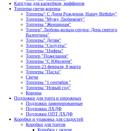
Капсулы для капкейков, маффинов
Топперы,свечи,короны
Топперы" С Днем Рождения, Happy Birthday"
Топперы "Мужу, Любимому"
Топперы "Женщинам"
Топпер" Любовь,кольца,сердца, День святого
Валентина"
Топперы" Детям"
Топперы "Силуэты"
Топперы "Цифры"
Топпер "Пожелания"
Топперы "С Юбилеем"
Топпер 23 февраля, 8 марта
Топперы "Пасха"
Свечи
Топперы "1 сентября "
Топперы "Новый год"
Короны
Подложки для торта и пирожных
Подложки ламинированные
Подложки ЛХДФ
Подложки ОПТ ЛХДФ
Коробки и упаковка для сладостей
Коробки для тортов
Коробки с окном