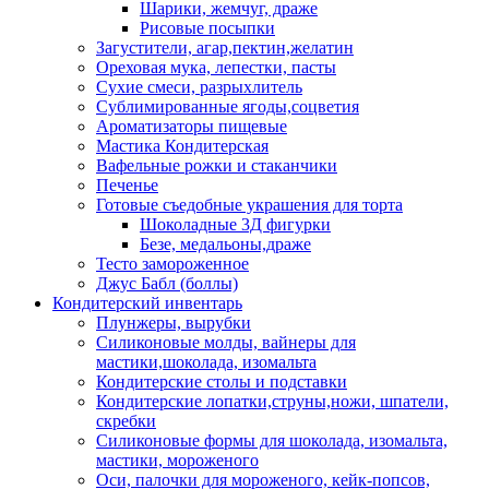
Шарики, жемчуг, драже
Рисовые посыпки
Загустители, агар,пектин,желатин
Ореховая мука, лепестки, пасты
Сухие смеси, разрыхлитель
Сублимированные ягоды,соцветия
Ароматизаторы пищевые
Мастика Кондитерская
Вафельные рожки и стаканчики
Печенье
Готовые съедобные украшения для торта
Шоколадные 3Д фигурки
Безе, медальоны,драже
Тесто замороженное
Джус Бабл (боллы)
Кондитерский инвентарь
Плунжеры, вырубки
Силиконовые молды, вайнеры для
мастики,шоколада, изомальта
Кондитерские столы и подставки
Кондитерские лопатки,струны,ножи, шпатели,
скребки
Силиконовые формы для шоколада, изомальта,
мастики, мороженого
Оси, палочки для мороженого, кейк-попсов,