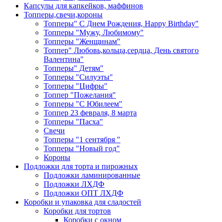
Капсулы для капкейков, маффинов
Топперы,свечи,короны
Топперы" С Днем Рождения, Happy Birthday"
Топперы "Мужу, Любимому"
Топперы "Женщинам"
Топпер" Любовь,кольца,сердца, День святого
Валентина"
Топперы" Детям"
Топперы "Силуэты"
Топперы "Цифры"
Топпер "Пожелания"
Топперы "С Юбилеем"
Топпер 23 февраля, 8 марта
Топперы "Пасха"
Свечи
Топперы "1 сентября "
Топперы "Новый год"
Короны
Подложки для торта и пирожных
Подложки ламинированные
Подложки ЛХДФ
Подложки ОПТ ЛХДФ
Коробки и упаковка для сладостей
Коробки для тортов
Коробки с окном