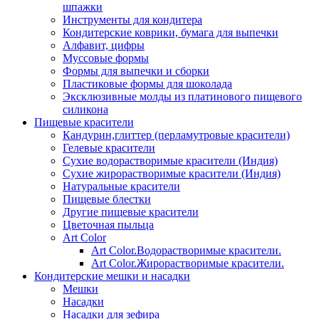
шпажки
Инструменты для кондитера
Кондитерские коврики, бумага для выпечки
Алфавит, цифры
Муссовые формы
Формы для выпечки и сборки
Пластиковые формы для шоколада
Эксклюзивные молды из платинового пищевого
силикона
Пищевые красители
Кандурин,глиттер (перламутровые красители)
Гелевые красители
Сухие водорастворимые красители (Индия)
Сухие жирорастворимые красители (Индия)
Натуральные красители
Пищевые блестки
Другие пищевые красители
Цветочная пыльца
Art Color
Art Color.Водорастворимые красители.
Art Color.Жирорастворимые красители.
Кондитерские мешки и насадки
Мешки
Насадки
Насадки для зефира