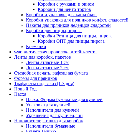
Коробки с ручками и окном
Коробки для Бенто-тортов
Коробки и упаковка для капкейков
Коробки,упаковка для пряников конфет, сладостей
Пакеты для пряников,леденцов,сладостей
Коробки для пиццы,пирога
Коробки Розница для пиццы, пирога
Коробки ОПТ для пиццы,пирога
Креманки
Флористическая проволока и тейп-лента
Ленты для коробок, пакетов
Ленты атласные 1 см
Ленты атласные 2 см
Съедобная печать, вафельная бумага
Формы для пряников
Трафареты под заказ (1-3 дня)
Новый Год
Пасха
Пасха. Формы бумажные для куличей
Упаковка для куличей
Наполнители для куличей
Украшения для куличей,яиц
Наполнители, тишью для коробок
Наполнители бумажные
Бумага Тишью