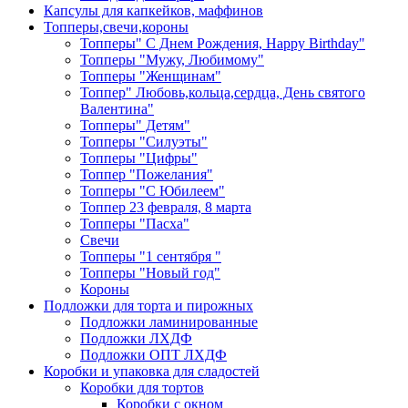
Капсулы для капкейков, маффинов
Топперы,свечи,короны
Топперы" С Днем Рождения, Happy Birthday"
Топперы "Мужу, Любимому"
Топперы "Женщинам"
Топпер" Любовь,кольца,сердца, День святого
Валентина"
Топперы" Детям"
Топперы "Силуэты"
Топперы "Цифры"
Топпер "Пожелания"
Топперы "С Юбилеем"
Топпер 23 февраля, 8 марта
Топперы "Пасха"
Свечи
Топперы "1 сентября "
Топперы "Новый год"
Короны
Подложки для торта и пирожных
Подложки ламинированные
Подложки ЛХДФ
Подложки ОПТ ЛХДФ
Коробки и упаковка для сладостей
Коробки для тортов
Коробки с окном