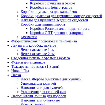
Коробки с ручками и окном
Коробки для Бенто-тортов
Коробки и упаковка для капкейков
Коробки,упаковка для пряников конфет, сладостей
Пакеты для пряников,леденцов,сладостей
Коробки для пиццы,пирога
Коробки Розница для пиццы, пирога
Коробки ОПТ для пиццы,пирога
Креманки
Флористическая проволока и тейп-лента
Ленты для коробок, пакетов
Ленты атласные 1 см
Ленты атласные 2 см
Съедобная печать, вафельная бумага
Формы для пряников
Трафареты под заказ (1-3 дня)
Новый Год
Пасха
Пасха. Формы бумажные для куличей
Упаковка для куличей
Наполнители для куличей
Украшения для куличей,яиц
Наполнители, тишью для коробок
Наполнители бумажные
Бумага Тишью