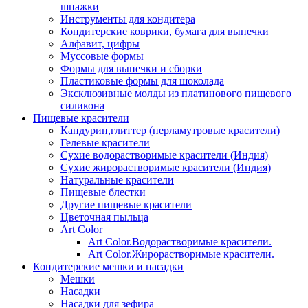
шпажки
Инструменты для кондитера
Кондитерские коврики, бумага для выпечки
Алфавит, цифры
Муссовые формы
Формы для выпечки и сборки
Пластиковые формы для шоколада
Эксклюзивные молды из платинового пищевого
силикона
Пищевые красители
Кандурин,глиттер (перламутровые красители)
Гелевые красители
Сухие водорастворимые красители (Индия)
Сухие жирорастворимые красители (Индия)
Натуральные красители
Пищевые блестки
Другие пищевые красители
Цветочная пыльца
Art Color
Art Color.Водорастворимые красители.
Art Color.Жирорастворимые красители.
Кондитерские мешки и насадки
Мешки
Насадки
Насадки для зефира