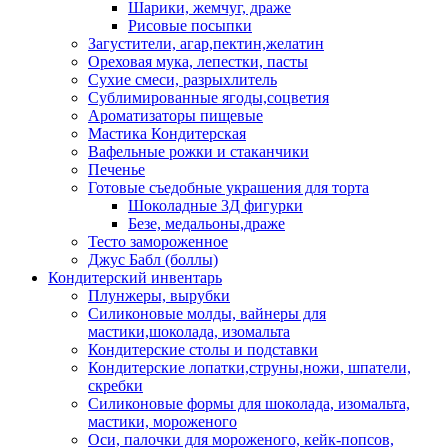
Шарики, жемчуг, драже
Рисовые посыпки
Загустители, агар,пектин,желатин
Ореховая мука, лепестки, пасты
Сухие смеси, разрыхлитель
Сублимированные ягоды,соцветия
Ароматизаторы пищевые
Мастика Кондитерская
Вафельные рожки и стаканчики
Печенье
Готовые съедобные украшения для торта
Шоколадные 3Д фигурки
Безе, медальоны,драже
Тесто замороженное
Джус Бабл (боллы)
Кондитерский инвентарь
Плунжеры, вырубки
Силиконовые молды, вайнеры для
мастики,шоколада, изомальта
Кондитерские столы и подставки
Кондитерские лопатки,струны,ножи, шпатели,
скребки
Силиконовые формы для шоколада, изомальта,
мастики, мороженого
Оси, палочки для мороженого, кейк-попсов,